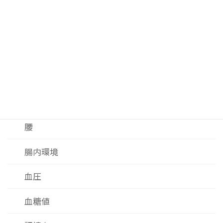
老化細胞
肌
肝臓
脂肪・内脂肪
脂質
腰
腸内環境
血圧
血糖値