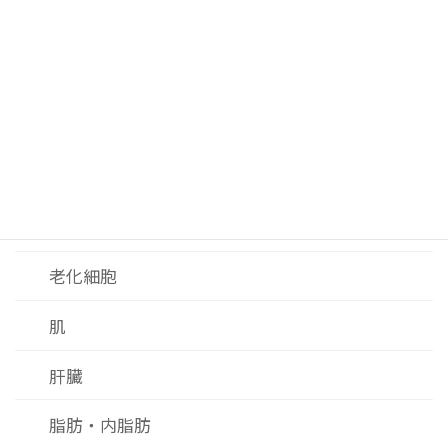
注意力
疲労感
睡眠
糖化ストレス
糖質
老化細胞
肌
肝臓
脂肪・内脂肪