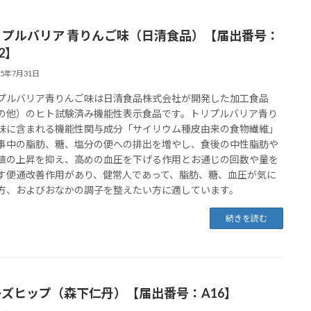
リプルバリア 青りんご味（日清食品）【届出番号：
32】
25年7月31日
プルバリア青りんご味は日清食品株式会社が開発した加工食品
の他）のヒト試験済み機能性表示食品です。トリプルバリア青り
味に含まれる機能性関与成分「サイリウム種皮由来の食物繊維」
事中の脂肪、糖、塩分の便への排出を増やし、食後の中性脂肪や
値の上昇を抑え、高めの血圧を下げる作用とお通じの回数や量を
す便通改善作用があり、健常人であって、脂肪、糖、血圧が気に
方、およびおなかの調子を整えたい方に適しています。
続きを読む
ーズヒップ（森下仁丹）【届出番号：A16】