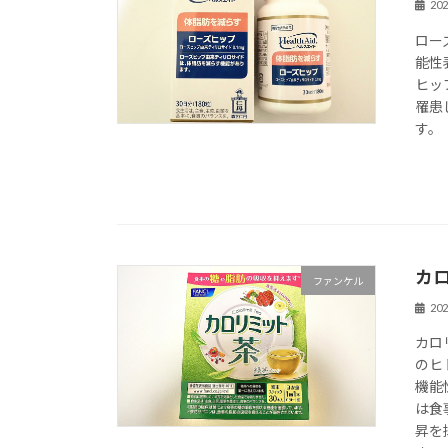
20
ロー
能性
ヒッ
罹患
す。
カ
ファンケル
20
カロ
のヒ
機能
は食
昇を