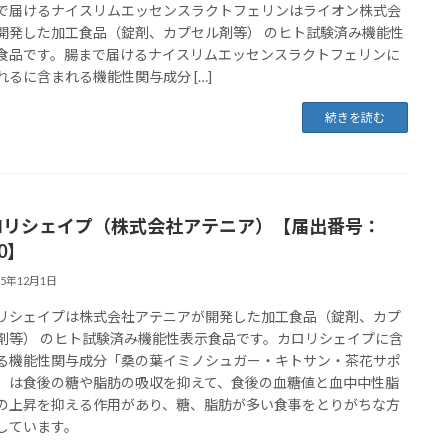
で届けるナイスリムエッセンスラクトフェリンはライオン株式会
開発した加工食品（錠剤、カプセル剤等） のヒト試験済み機能性
食品です。腸まで届けるナイスリムエッセンスラクトフェリンに
れるに含まれる機能性関与成分 […]
続きを読む
ロリシェイプ（株式会社アテニア）【届出番号：
40】
25年12月1日
リシェイプは株式会社アテニアが開発した加工食品（錠剤、カプ
剤等） のヒト試験済み機能性表示食品です。カロリシェイプに含
る機能性関与成分「桑の葉イミノシュガー・キトサン・茶花サポ
」は食後の糖や脂肪の吸収を抑えて、食後の血糖値と血中中性脂
の上昇を抑える作用があり、糖、脂肪が多い食事をとりがちな方
しています。