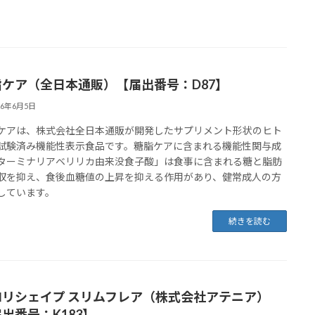
脂ケア（全日本通販）【届出番号：D87】
26年6月5日
ケアは、株式会社全日本通販が開発したサプリメント形状のヒト
試験済み機能性表示食品です。糖脂ケアに含まれる機能性関与成
ターミナリアベリリカ由来没食子酸」は食事に含まれる糖と脂肪
収を抑え、食後血糖値の上昇を抑える作用があり、健常成人の方
しています。
続きを読む
ロリシェイプ スリムフレア（株式会社アテニア）
出番号：K183】