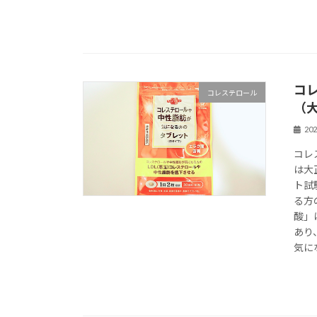
コ
コレステロール
（大
20
コレ
は大
ト試
る方
酸」
あり
気に