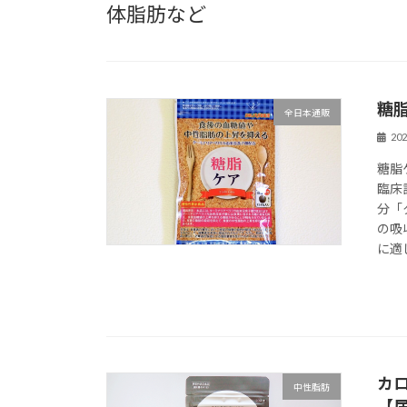
体脂肪など
糖
全日本通販
20
糖脂
臨床
分「
の吸
に適
カ
中性脂肪
【届