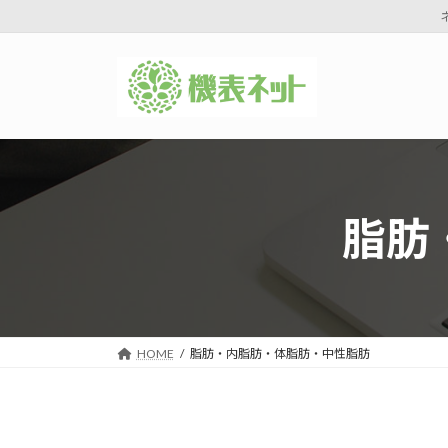
コ
ナ
ン
ビ
テ
ゲ
ン
ー
ツ
シ
へ
ョ
ス
ン
脂肪
キ
に
ッ
移
プ
動
HOME
脂肪・内脂肪・体脂肪・中性脂肪