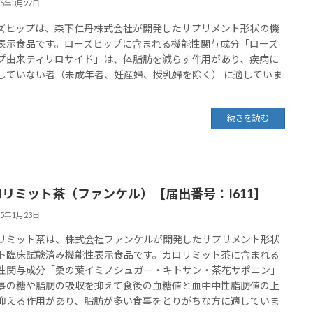
25年3月27日
ズヒップは、森下仁丹株式会社が開発したサプリメント形状の機
表示食品です。ローズヒップに含まれる機能性関与成分「ローズ
プ由来ティリロサイド」は、体脂肪を減らす作用があり、疾病に
していない者（未成年者、妊産婦、授乳婦を除く） に適していま
続きを読む
ロリミット茶（ファンケル）【届出番号：I611】
25年1月23日
リミット茶は、株式会社ファンケルが開発したサプリメント形状
ト臨床試験済み機能性表示食品です。カロリミット茶に含まれる
性関与成分「桑の葉イミノシュガー・キトサン・茶花サポニン」
事の糖や脂肪の吸収を抑えて食後の血糖値と血中中性脂肪値の上
抑える作用があり、脂肪が多い食事をとりがちな方に適していま