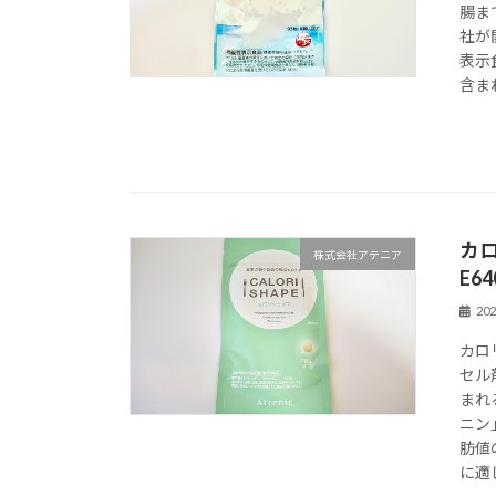
腸ま
社が
表示
含ま
カ
株式会社アテニア
E6
20
カロ
セル
まれ
ニン
肪値
に適