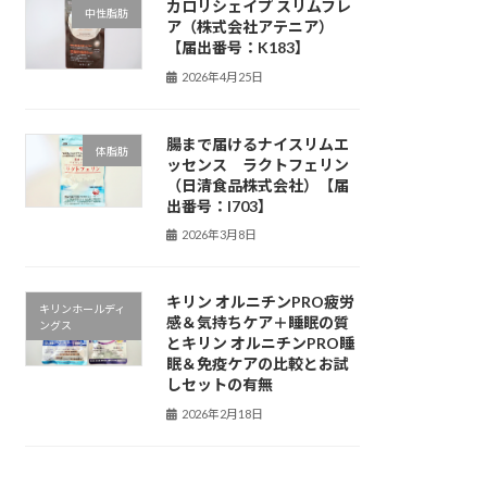
カロリシェイプ スリムフレ
中性脂肪
ア（株式会社アテニア）
【届出番号：K183】
2026年4月25日
腸まで届けるナイスリムエ
体脂肪
ッセンス ラクトフェリン
（日清食品株式会社）【届
出番号：I703】
2026年3月8日
キリン オルニチンPRO疲労
キリンホールディ
感＆気持ちケア＋睡眠の質
ングス
とキリン オルニチンPRO睡
眠＆免疫ケアの比較とお試
しセットの有無
2026年2月18日