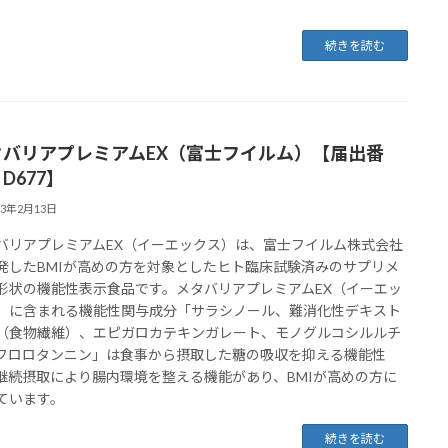
続きを読む
タバリアプレミアムEX（富士フイルム）【届出番
D677】
23年2月13日
バリアプレミアムEX（イーエックス）は、富士フイルム株式会社
発したBMIが高めの方を対象としたヒト臨床試験済みのサプリメ
形状の機能性表示食品です。メタバリアプレミアムEX（イーエッ
）に含まれる機能性関与成分「サラシノール、難消化性デキスト
（食物繊維）、エピガロカテキンガレート、モノグルコシルルチ
フロロタンニン」は食事から摂取した糖の吸収を抑える機能性
継続摂取により腸内環境を整える機能があり、BMIが高めの方に
ています。
続きを読む