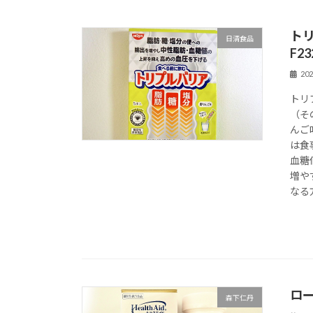
ト
日清食品
F2
20
トリ
（そ
んご
は食
血糖
増や
なる
ロ
森下仁丹