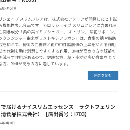
26年4月25日
リシェイプ スリムフレアは、株式会社アテニアが開発したヒト試
み機能性表示食品です。カロリシェイプ スリムフレアに含まれる
性関与成分「桑の葉イミノシュガー、 キトサン、 茶花サポニン、
ックジンジャー由来ポリメトキシフラボン」は、食事の糖や脂肪
収を抑えて、食後の血糖値と血中中性脂肪値の上昇を抑える作用
肪の代謝を助け消費しやすくする作用、BMIが高めの方の腹部の
を減らす作用があるので、健康な方、糖・脂肪が多い食事をとり
な方、BMIが高めの方に適しています。
続きを読む
まで届けるナイスリムエッセンス ラクトフェリン
清食品株式会社）【届出番号：I703】
26年3月8日