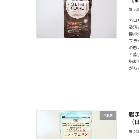
20
カロ
験済
機能
ブラ
の吸
と脂
脂肪
がち
腸
体脂肪
（日
20