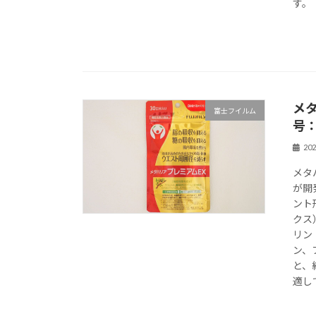
す。
メ
富士フイルム
号：
20
メタ
が開
ント
クス
リン
ン、
と、
適し