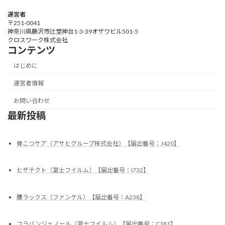
運営者
〒251-0041
神奈川県藤沢市辻堂神台1-3-39オザワビル501-5
クロスワーク株式会社
コンテンツ
はじめに
運営者情報
お問い合わせ
最新投稿
骨こつケア（アサヒグループ株式会社）【届出番号：J420】
ヒザテクト（富士フイルム）【届出番号：I732】
腰ラックス（ファンケル）【届出番号：A238】
フラバンジェノール（富士フイルム）【届出番号：C381】