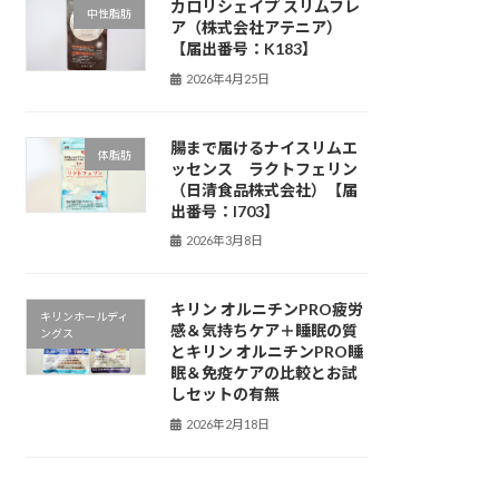
カロリシェイプ スリムフレ
中性脂肪
ア（株式会社アテニア）
【届出番号：K183】
2026年4月25日
腸まで届けるナイスリムエ
体脂肪
ッセンス ラクトフェリン
（日清食品株式会社）【届
出番号：I703】
2026年3月8日
キリン オルニチンPRO疲労
キリンホールディ
感＆気持ちケア＋睡眠の質
ングス
とキリン オルニチンPRO睡
眠＆免疫ケアの比較とお試
しセットの有無
2026年2月18日