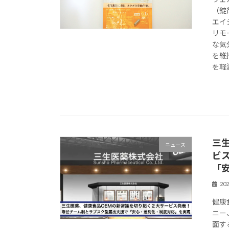
（錠
エイ
リモ
な気
を維
を軽
三
ニュース
ビ
「
20
健康
ニー
面す