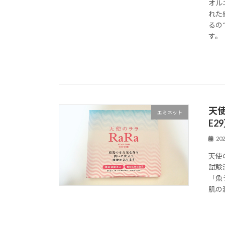
オル
れた
るの
す。
天
エミネット
E2
20
天使
試験
「魚
肌の