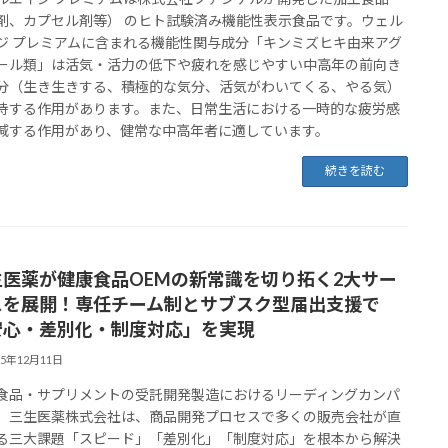
剤、カプセル剤等） のヒト試験済み機能性表示食品です。ウェル
ジ プレミアムに含まれる機能性関与成分「キンミズヒキ由来アグ
ール類」は活気・活力の低下や疲れを感じやすい中高年の前向き
分（生き生きする、積極的な気分、活気がわいてくる、やる気）
持する作用があります。また、日常生活における一時的な疲労感
減する作用があり、健常な中高年者に適しています。
続きを読む
生医薬が健康食品OEMの新常識を切り拓く2大サー
スを展開！専任チーム制とサブスク型届出支援で
安心・差別化・制度対応」を実現
25年12月11日
食品・サプリメントの受託開発製造におけるリーディングカンパ
、三生医薬株式会社は、商品開発プロセスで多くの販売会社が直
る三大課題「スピード」「差別化」「制度対応」を根本から解決