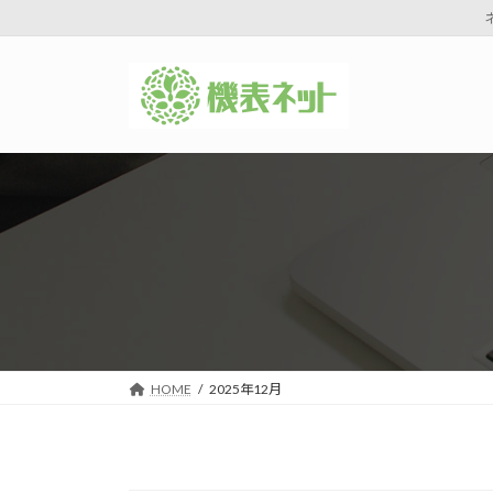
コ
ナ
ン
ビ
テ
ゲ
ン
ー
ツ
シ
へ
ョ
ス
ン
キ
に
ッ
移
プ
動
HOME
2025年12月