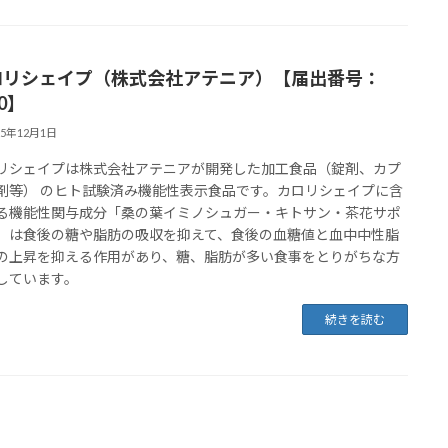
ロリシェイプ（株式会社アテニア）【届出番号：
40】
25年12月1日
リシェイプは株式会社アテニアが開発した加工食品（錠剤、カプ
剤等） のヒト試験済み機能性表示食品です。カロリシェイプに含
る機能性関与成分「桑の葉イミノシュガー・キトサン・茶花サポ
」は食後の糖や脂肪の吸収を抑えて、食後の血糖値と血中中性脂
の上昇を抑える作用があり、糖、脂肪が多い食事をとりがちな方
しています。
続きを読む