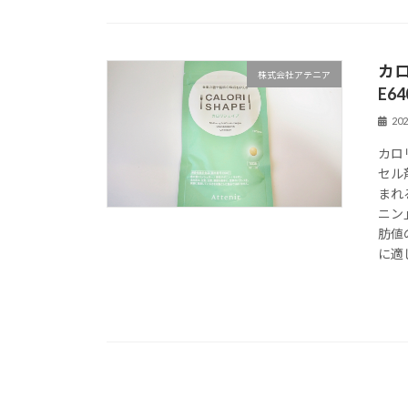
カ
株式会社アテニア
E6
20
カロ
セル
まれ
ニン
肪値
に適