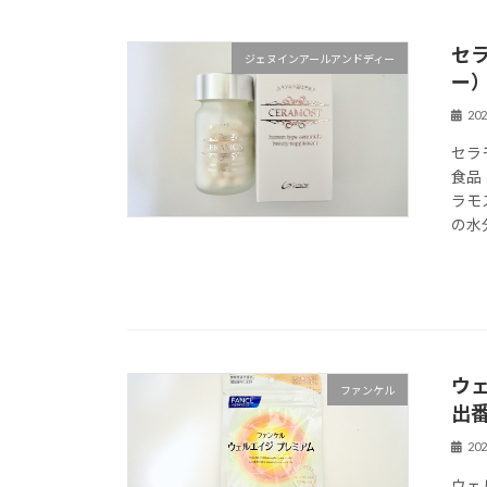
セ
ジェヌインアールアンドディー
ー）
20
セラ
食品
ラモ
の水
ウ
ファンケル
出番
20
ウェ