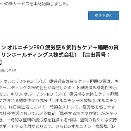
2つの新サービスを本格始動しました。
続きを読む
ン オルニチンPRO 疲労感＆気持ちケア＋睡眠の質
キリンホールディングス株式会社）【届出番号：
9】
25年12月8日
ン オルニチンPRO（プロ）疲労感＆気持ちケア＋睡眠の質は、キ
ホールディングス株式会社が開発したのヒト試験済み機能性表示
です。キリン オルニチンPRO（プロ）疲労感＆気持ちケア＋睡眠
に含まれる機能性関与成分「L-オルニチン一塩酸塩 (L-オルニチン
て) 」は日常生活において一時的なストレス、疲労感を感じやす
の社会生活において心理的負荷（緊張する場面や作業）がかかっ
き、一時的な翌朝の疲労感を軽減する作用、翌朝の穏やかな気持
サポートする作用があります。さらにL-オルニチン一塩酸塩（L-