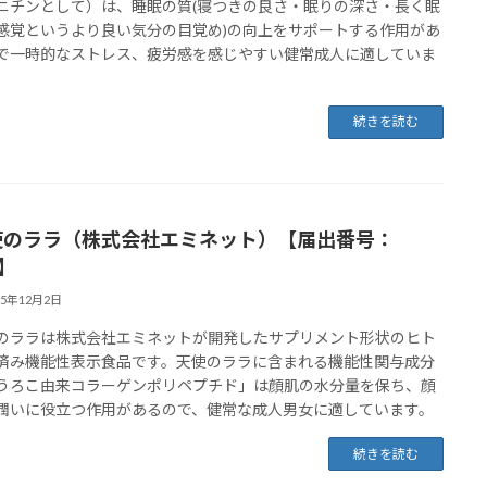
ニチンとして）は、睡眠の質(寝つきの良さ・眠りの深さ・長く眠
感覚というより良い気分の目覚め)の向上をサポートする作用があ
で一時的なストレス、疲労感を感じやすい健常成人に適していま
続きを読む
使のララ（株式会社エミネット）【届出番号：
9】
25年12月2日
のララは株式会社エミネットが開発したサプリメント形状のヒト
済み機能性表示食品です。天使のララに含まれる機能性関与成分
うろこ由来コラーゲンポリペプチド」は顔肌の水分量を保ち、顔
潤いに役立つ作用があるので、健常な成人男女に適しています。
続きを読む