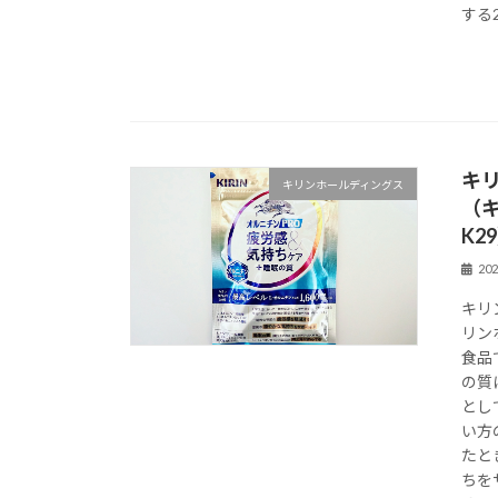
する
キリ
キリンホールディングス
（
K2
20
キリ
リン
食品
の質
とし
い方
たと
ちを