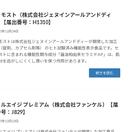
ラモスト（株式会社ジェヌインアールアンドディ
【届出番号：H1310】
25年12月24日
モストは株式会社ジェヌインアールアンドディーが開発した加工
（錠剤、カプセル剤等） のヒト試験済み機能性表示食品です。セ
ストに含まれる機能性関与成分「醤油粕由来セラミドAP」は、肌
分を逃がしにくくし潤いを保つ作用があります。
続きを読む
ェルエイジ プレミアム（株式会社ファンケル）【届
号：J829】
25年12月23日
ルエイジ プレミアムは株式会社ファンケルが開発した加工食品