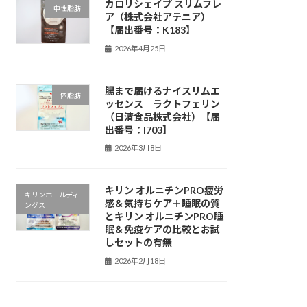
カロリシェイプ スリムフレ
中性脂肪
ア（株式会社アテニア）
【届出番号：K183】
2026年4月25日
腸まで届けるナイスリムエ
体脂肪
ッセンス ラクトフェリン
（日清食品株式会社）【届
出番号：I703】
2026年3月8日
キリン オルニチンPRO疲労
キリンホールディ
感＆気持ちケア＋睡眠の質
ングス
とキリン オルニチンPRO睡
眠＆免疫ケアの比較とお試
しセットの有無
2026年2月18日