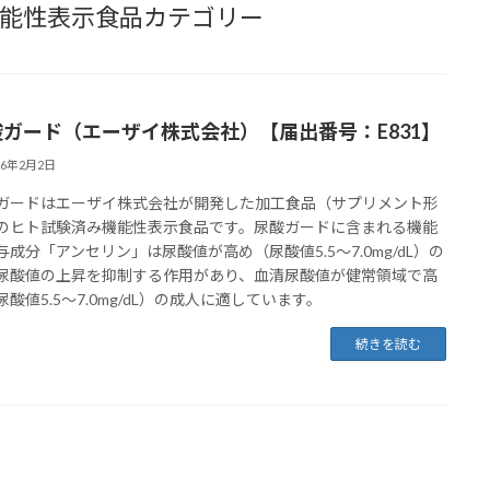
能性表示食品カテゴリー
酸ガード（エーザイ株式会社）【届出番号：E831】
26年2月2日
ガードはエーザイ株式会社が開発した加工食品（サプリメント形
のヒト試験済み機能性表示食品です。尿酸ガードに含まれる機能
与成分「アンセリン」は尿酸値が高め（尿酸値5.5～7.0mg/dL）の
尿酸値の上昇を抑制する作用があり、血清尿酸値が健常領域で高
尿酸値5.5～7.0mg/dL）の成人に適しています。
続きを読む