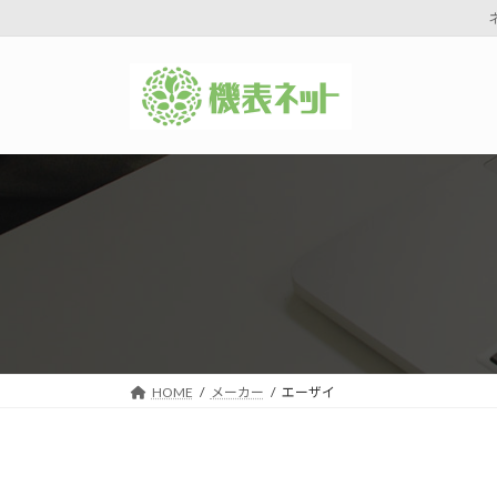
コ
ナ
ン
ビ
テ
ゲ
ン
ー
ツ
シ
へ
ョ
ス
ン
キ
に
ッ
移
プ
動
HOME
メーカー
エーザイ