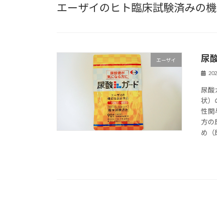
エーザイのヒト臨床試験済みの機
尿
エーザイ
20
尿酸
状）
性関
方の
め（