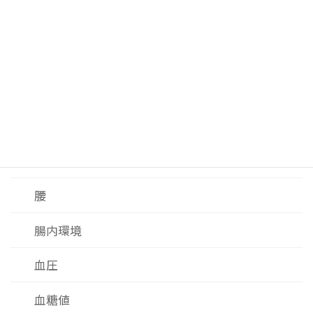
老化細胞
肌
肝臓
脂肪・内脂肪
脂質
腰
腸内環境
血圧
血糖値