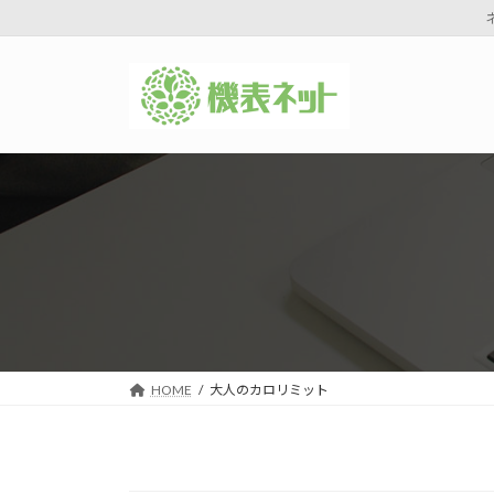
コ
ナ
ン
ビ
テ
ゲ
ン
ー
ツ
シ
へ
ョ
ス
ン
キ
に
ッ
移
プ
動
HOME
大人のカロリミット