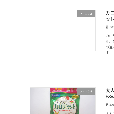
カ
ファンケル
ッ
20
カロ
ル）
の違
す。
大
ファンケル
E8
20
大人