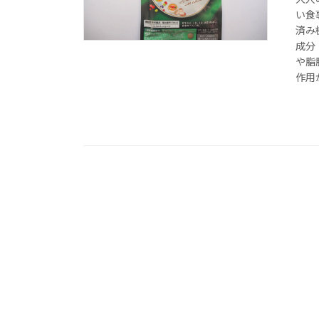
い食
済み
成分
や脂
作用