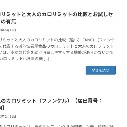
ロリミットと大人のカロリミットの比較とお試しセ
トの有無
23年6月12日
リミットと大人のカロリミットの比較（違い） FANCL（ファンケ
を代表する機能性表示食品のカロリミットと大人のカロリミット
いは、脂肪の代謝を助け消費しやすくする機能があるかないかで
 カロリミットは食事の糖 […]
続きを読む
人のカロリミット（ファンケル）【届出番号：
64】
23年2月11日
のカロリミットは、株式会社ファンケルが開発した糖、脂肪が多