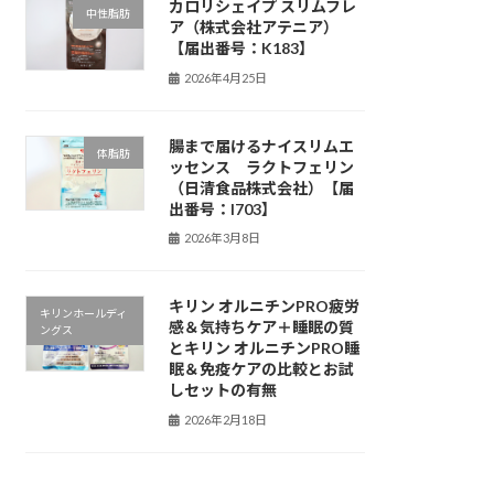
カロリシェイプ スリムフレ
中性脂肪
ア（株式会社アテニア）
【届出番号：K183】
2026年4月25日
腸まで届けるナイスリムエ
体脂肪
ッセンス ラクトフェリン
（日清食品株式会社）【届
出番号：I703】
2026年3月8日
キリン オルニチンPRO疲労
キリンホールディ
感＆気持ちケア＋睡眠の質
ングス
とキリン オルニチンPRO睡
眠＆免疫ケアの比較とお試
しセットの有無
2026年2月18日