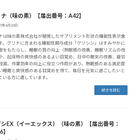
リナ（味の素）【届出番号：A42】
25年6月20日
ナは味の素株式会社が開発したサプリメント形状の機能性表示食
す。グリナに含まれる機能性関与成分「グリシン」はすみやかに
眠をもたらし、睡眠の質の向上（熟眠感の改善、睡眠リズムの改
や、起床時の爽快感のあるよい目覚め、日中の眠気の改善、疲労
軽減、作業効率の向上に役立つ作用があり、熟眠感のある満足度
い睡眠と爽快感のある目覚めを得て、毎日を元気に過ごしたいと
ている方に適しています。
続きを読む
プシEX（イーエックス）（味の素）【届出番号：
36】