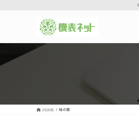
コ
ナ
ン
ビ
テ
ゲ
ン
ー
ツ
シ
へ
ョ
ス
ン
キ
に
ッ
移
プ
動
HOME
味の素