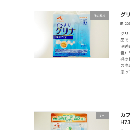
グ
味の素株
20
グリ
品で
深睡
善）
感の
の高
思っ
カ
BMI
H7