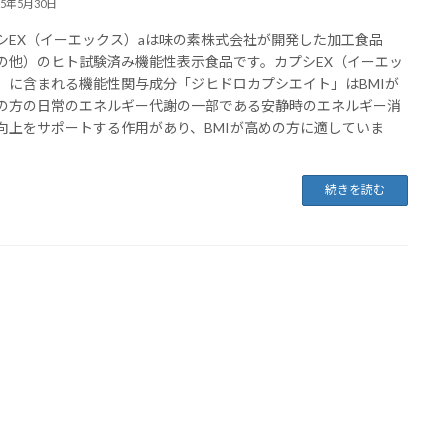
25年5月30日
シEX（イーエックス）aは味の素株式会社が開発した加工食品
の他）のヒト試験済み機能性表示食品です。カプシEX（イーエッ
）に含まれる機能性関与成分「ジヒドロカプシエイト」はBMIが
の方の日常のエネルギー代謝の一部である安静時のエネルギー消
向上をサポートする作用があり、BMIが高めの方に適していま
続きを読む