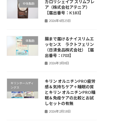
カロリシェイプ スリムフレ
中性脂肪
ア（株式会社アテニア）
【届出番号：K183】
2026年4月25日
腸まで届けるナイスリムエ
体脂肪
ッセンス ラクトフェリン
（日清食品株式会社）【届
出番号：I703】
2026年3月8日
キリン オルニチンPRO疲労
キリンホールディ
感＆気持ちケア＋睡眠の質
ングス
とキリン オルニチンPRO睡
眠＆免疫ケアの比較とお試
しセットの有無
2026年2月18日