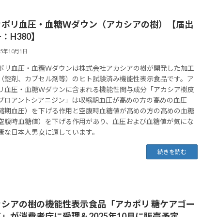
カポリ血圧・血糖Ｗダウン（アカシアの樹）【届出
：H380】
25年10月1日
ポリ血圧・血糖Ｗダウンは株式会社アカシアの樹が開発した加工
（錠剤、カプセル剤等）のヒト試験済み機能性表示食品です。ア
リ血圧・血糖Ｗダウンに含まれる機能性関与成分「アカシア樹皮
プロアントシアニジン」は収縮期血圧が高めの方の高めの血圧
縮期血圧）を下げる作用と空腹時血糖値が高めの方の高めの血糖
空腹時血糖値）を下げる作用があり、血圧および血糖値が気にな
康な日本人男女に適しています。
続きを読む
カシアの樹の機能性表示食品「アカポリ 糖ケアゴー
」が消費者庁に受理＆2025年10月に販売予定