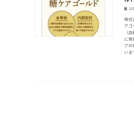
20
株式
アゴ
（血
に発
アの
いま