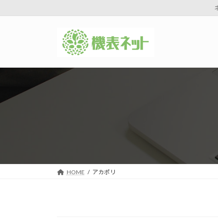
コ
ナ
ン
ビ
テ
ゲ
ン
ー
ツ
シ
へ
ョ
ス
ン
キ
に
ッ
移
プ
動
HOME
アカポリ