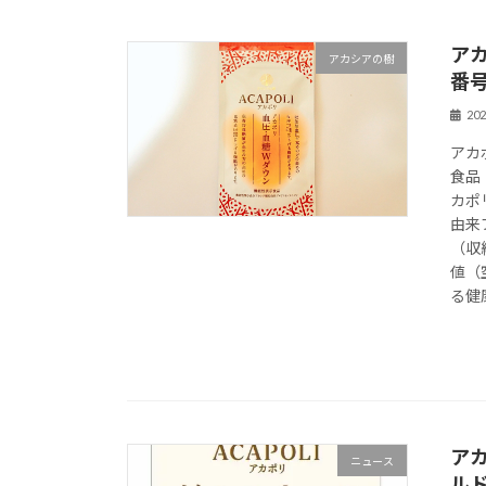
ア
アカシアの樹
番号
20
アカ
食品
カポ
由来
（収
値（
る健
ア
ニュース
ルド