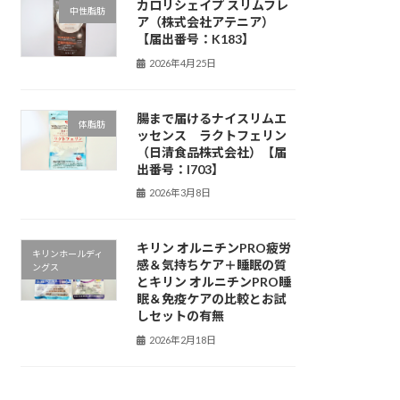
カロリシェイプ スリムフレ
中性脂肪
ア（株式会社アテニア）
【届出番号：K183】
2026年4月25日
腸まで届けるナイスリムエ
体脂肪
ッセンス ラクトフェリン
（日清食品株式会社）【届
出番号：I703】
2026年3月8日
キリン オルニチンPRO疲労
キリンホールディ
感＆気持ちケア＋睡眠の質
ングス
とキリン オルニチンPRO睡
眠＆免疫ケアの比較とお試
しセットの有無
2026年2月18日