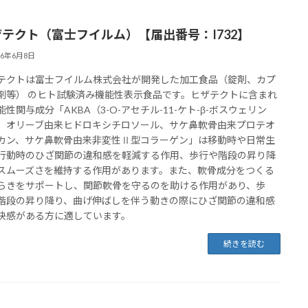
ザテクト（富士フイルム）【届出番号：I732】
26年6月8日
テクトは富士フイルム株式会社が開発した加工食品（錠剤、カプ
剤等） のヒト試験済み機能性表示食品です。ヒザテクトに含まれ
能性関与成分「AKBA（3-O-アセチル-11-ケト-β-ボスウェリン
、オリーブ由来ヒドロキシチロソール、サケ鼻軟骨由来プロテオ
カン、サケ鼻軟骨由来非変性Ⅱ型コラーゲン」は移動時や日常生
行動時のひざ関節の違和感を軽減する作用、歩行や階段の昇り降
スムーズさを維持する作用があります。また、軟骨成分をつくる
らきをサポートし、関節軟骨を守るのを助ける作用があり、歩
階段の昇り降り、曲げ伸ばしを伴う動きの際にひざ関節の違和感
快感がある方に適しています。
続きを読む