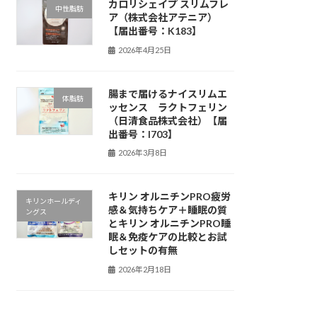
カロリシェイプ スリムフレ
中性脂肪
ア（株式会社アテニア）
【届出番号：K183】
2026年4月25日
腸まで届けるナイスリムエ
体脂肪
ッセンス ラクトフェリン
（日清食品株式会社）【届
出番号：I703】
2026年3月8日
キリン オルニチンPRO疲労
キリンホールディ
感＆気持ちケア＋睡眠の質
ングス
とキリン オルニチンPRO睡
眠＆免疫ケアの比較とお試
しセットの有無
2026年2月18日