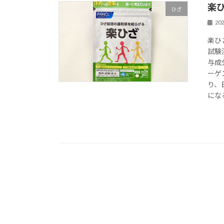
楽
ひざ
20
楽ひ
試験
与成
ーゲ
り、
にな