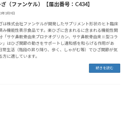
ひざ（ファンケル）【届出番号：C434】
23年3月9日
ざは株式会社ファンケルが開発したサプリメント形状のヒト臨床
済み機能性表示食品です。楽ひざに含まれるに含まれる機能性関
分「サケ鼻軟骨由来プロテオグリカン、サケ鼻軟骨由来Ⅱ型コラ
ン」はひざ関節の動きをサポートし違和感を和らげる作用があ
日常生活（階段の昇り降り、歩く、しゃがむ等）でひざ関節が気
る方に適しています。
続きを読む