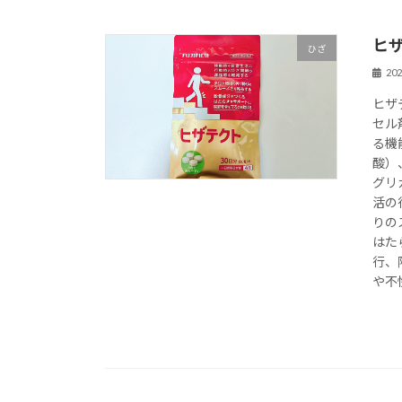
ヒ
ひざ
20
ヒザ
セル
る機
酸）
グリ
活の
りの
はた
行、
や不