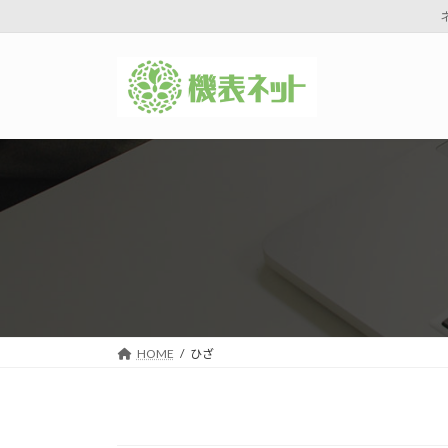
コ
ナ
ン
ビ
テ
ゲ
ン
ー
ツ
シ
へ
ョ
ス
ン
キ
に
ッ
移
プ
動
HOME
ひざ