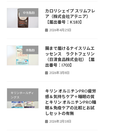
カロリシェイプ スリムフレ
中性脂肪
ア（株式会社アテニア）
【届出番号：K183】
2026年4月25日
腸まで届けるナイスリムエ
体脂肪
ッセンス ラクトフェリン
（日清食品株式会社）【届
出番号：I703】
2026年3月8日
キリン オルニチンPRO疲労
キリンホールディ
感＆気持ちケア＋睡眠の質
ングス
とキリン オルニチンPRO睡
眠＆免疫ケアの比較とお試
しセットの有無
2026年2月18日