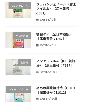
フラバンジェノール（富士
コレステロール
フイルム）【届出番号：
C381】
2026年6月5日
糖脂ケア（全日本通販）
全日本通販
【届出番号：D87】
2026年6月5日
ノンアルツBee（山田養蜂
判断力
場）【届出番号：F957】
2026年4月30日
高めの尿酸値対策（DHC）
ディーエイチシー
【届出番号：I1012】
2026年4月30日