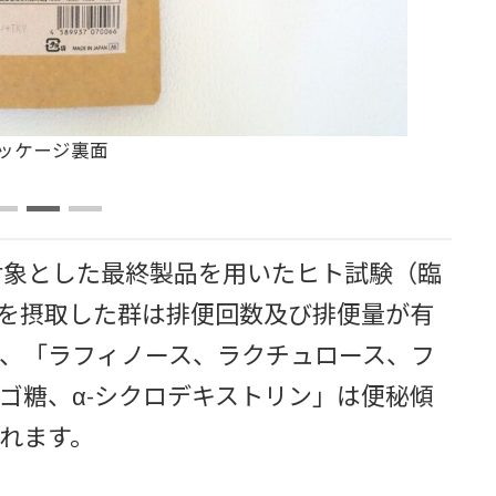
プーン（5g）1杯
対象とした最終製品を用いたヒト試験（臨
を摂取した群は排便回数及び排便量が有
、「ラフィノース、ラクチュロース、フ
ゴ糖、α-シクロデキストリン」は便秘傾
れます。