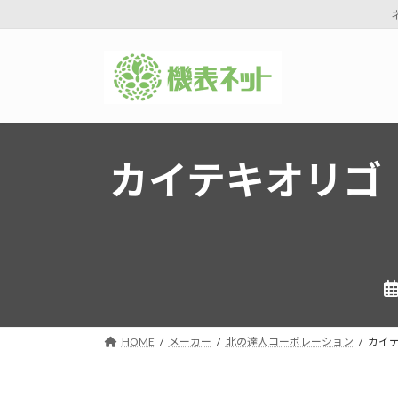
コ
ナ
ン
ビ
テ
ゲ
ン
ー
ツ
シ
へ
ョ
カイテキオリゴ
ス
ン
キ
に
ッ
移
プ
動
HOME
メーカー
北の達人コーポレーション
カイ