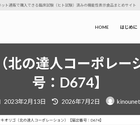
ネット通販で購入できる臨床試験（ヒト試験）済みの機能性表示食品まとめサイト
HOME
はじめに
（北の達人コーポレー
号：D674】
最
2023年2月13日
2026年7月2日
kinoune
終
更
新
テキオリゴ（北の達人コーポレーション）【届出番号：D674】
日
時
: