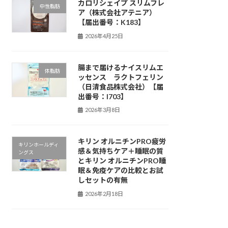
カロリシェイプ スリムフレ
中性脂肪
ア（株式会社アテニア）
【届出番号：K183】
2026年4月25日
腸まで届けるナイスリムエ
体脂肪
ッセンス ラクトフェリン
（日清食品株式会社）【届
出番号：I703】
2026年3月8日
キリン オルニチンPRO疲労
キリンホールディ
感＆気持ちケア＋睡眠の質
ングス
とキリン オルニチンPRO睡
眠＆免疫ケアの比較とお試
しセットの有無
2026年2月18日