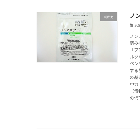
ノン
判断力
20
ノン
済み
「プ
ルク
ペン
する
の基
中力
（情
の低