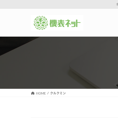
コ
ナ
ン
ビ
テ
ゲ
ン
ー
ツ
シ
へ
ョ
ス
ン
キ
に
ッ
移
プ
動
HOME
クルクミン