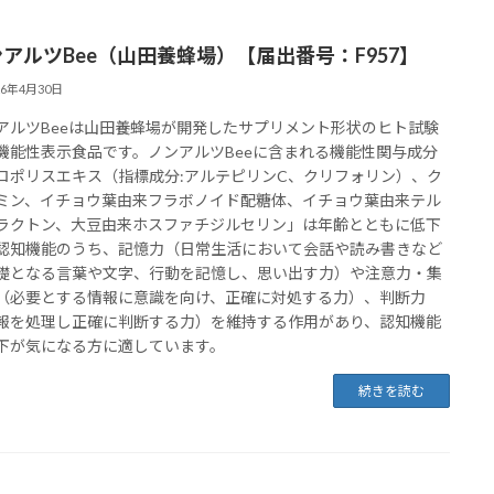
アルツBee（山田養蜂場）【届出番号：F957】
26年4月30日
アルツBeeは山田養蜂場が開発したサプリメント形状のヒト試験
機能性表示食品です。ノンアルツBeeに含まれる機能性関与成分
ロポリスエキス（指標成分:アルテピリンC、クリフォリン）、ク
ミン、イチョウ葉由来フラボノイド配糖体、イチョウ葉由来テル
ラクトン、大豆由来ホスファチジルセリン」は年齢とともに低下
認知機能のうち、記憶力（日常生活において会話や読み書きなど
礎となる言葉や文字、行動を記憶し、思い出す力）や注意力・集
（必要とする情報に意識を向け、正確に対処する力）、判断力
報を処理し正確に判断する力）を維持する作用があり、認知機能
下が気になる方に適しています。
続きを読む